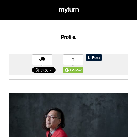
myturn
Profile.
0