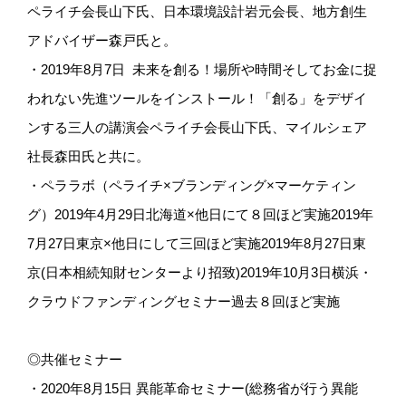
ペライチ会長山下氏、日本環境設計岩元会長、地方創生
アドバイザー森戸氏と。
・2019年8月7日 未来を創る！場所や時間そしてお金に捉
われない先進ツールをインストール！「創る」をデザイ
ンする三人の講演会ペライチ会長山下氏、マイルシェア
社長森田氏と共に。
・ペララボ（ペライチ×ブランディング×マーケティン
グ）2019年4月29日北海道×他日にて８回ほど実施2019年
7月27日東京×他日にして三回ほど実施2019年8月27日東
京(日本相続知財センターより招致)2019年10月3日横浜・
クラウドファンディングセミナー過去８回ほど実施
◎共催セミナー
・2020年8月15日 異能革命セミナー(総務省が行う異能